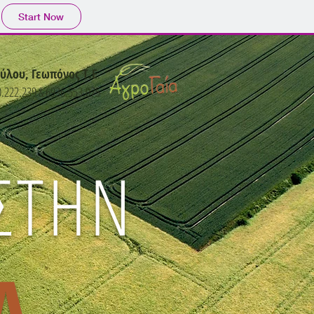
Start Now
ύλου, Γεωπόνος Τ.Ε
.
0.222.239 & 6936.553.075
ΣΤΗΝ
Α