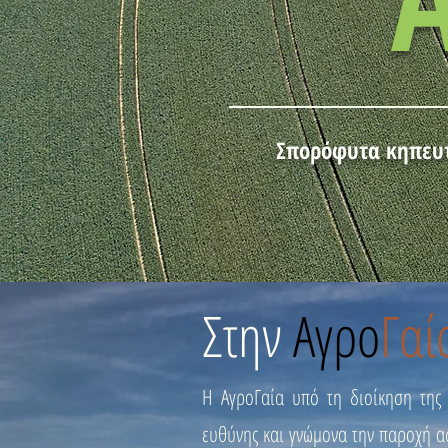
Σπορόφυτα κηπευτ
Στην
Αγρο
Γαί
Η ΑγροΓαία υπό τη διοίκηση της 
ευθύνης και γνώμονα την παροχή α