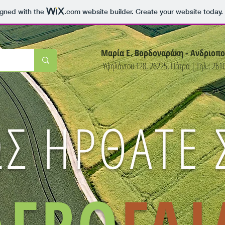
igned with the
.com
website builder. Create your website today.
Μαρία Ε. Βορδοναράκη - Ανδριοπο
Υψηλάντου 128, 26225, Πάτρα | Τηλ.: 261
Σ ΗΡΘΑΤΕ 
ΑΓΡΟ
ΓΑ
Ι