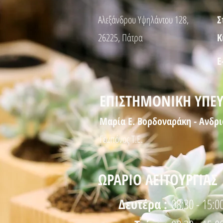
Αλεξάνδρου Υψηλάντου 128,
Σ
26225, Πάτρα
Κ
E
ΕΠΙΣΤΗΜΟΝΙΚΗ ΥΠΕ
Μαρία Ε. Βορδοναράκη - Ανδρ
Γεωπόνος Τ.Ε.
ΩΡΑΡΙΟ ΛΕΙΤΟΥΡΓΙΑΣ
Δευτέρα :
08:30 - 15:0