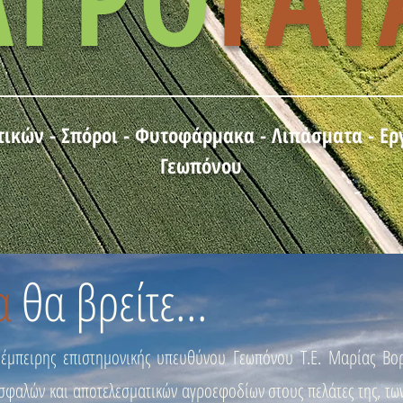
ικών - Σπόροι - Φυτοφάρμακα - Λιπάσματα - Εργ
Γεωπόνου
α
θ
α βρείτε...
έμπειρης επιστημονικής υπευθύνου Γεωπόνου Τ.Ε. Μαρίας Βο
σφαλών και αποτελεσματικών αγροεφοδίων στους πελάτες της, των