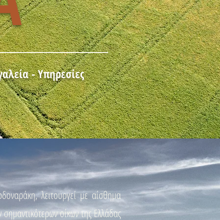
αλεία - Υπηρεσίες
ρδοναράκη, λειτουργεί με αίσθημα
 σημαντικότερων οίκων της Ελλάδας