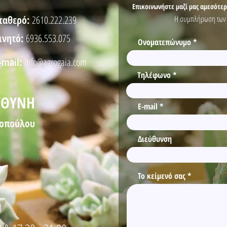
Επικοινωνήστε μαζί μας αμεσότε
ταθερό:
2610.222.239
Η συμπλήρωση των π
ινητό:
6936.553.075
Ονοματεπώνυμο
-mail:
info@agrogaia.com
Τηλέφωνο
ΥΘΥΝΗ
E-mail
ιοπούλου
Διεύθυνση
Το κείμενό σας
0